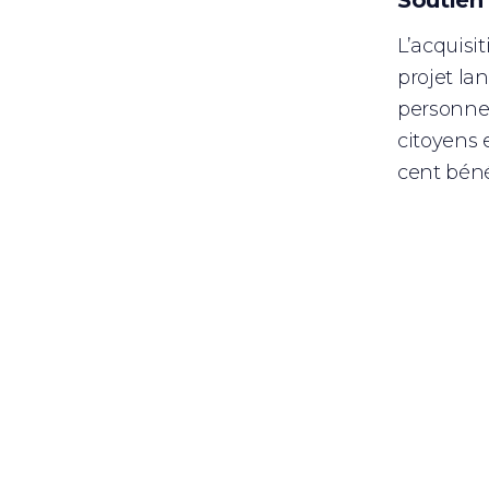
Soutien
L’acquisit
projet la
personnel 
citoyens 
cent bénév