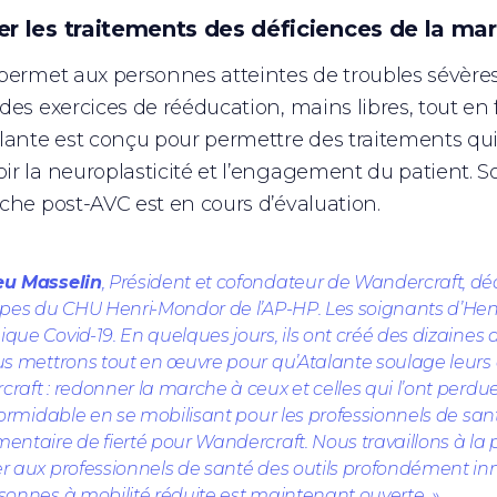
er les traitements des déficiences de la ma
permet aux personnes atteintes de troubles sévère
des exercices de rééducation, mains libres, tout en f
lante est conçu pour permettre des traitements qui 
r la neuroplasticité et l’engagement du patient. Son
che post-AVC est en cours d’évaluation.
eu Masselin
,
Président et cofondateur de Wandercraft, dé
ipes du CHU Henri-Mondor de l’AP-HP. Les soignants d’Henr
que Covid-19. En quelques jours, ils ont créé des dizaines
us mettrons tout en œuvre pour qu’Atalante soulage leurs e
raft : redonner la marche à ceux et celles qui l’ont perdue.
formidable en se mobilisant pour les professionnels de santé
entaire de fierté pour Wandercraft. Nous travaillons à la 
r aux professionnels de santé des outils profondément inn
sonnes à mobilité réduite est maintenant ouverte.
»