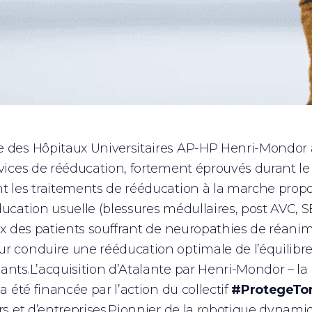
 des Hôpitaux Universitaires AP-HP Henri-Mondor a
rvices de rééducation, fortement éprouvés durant le
t les traitements de rééducation à la marche propos
ducation usuelle (blessures médullaires, post AVC, 
lux des patients souffrant de neuropathies de réanim
r conduire une rééducation optimale de l’équilibre
ants.L’acquisition d’Atalante par Henri-Mondor – la
 a été financée par l’action du collectif
#ProtegeTo
ers et d’entreprises.Pionnier de la robotique dynami