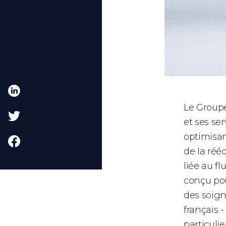
Le Groupe
et ses se
optimisan
de la réé
liée au f
conçu pou
des soign
français -
particuli