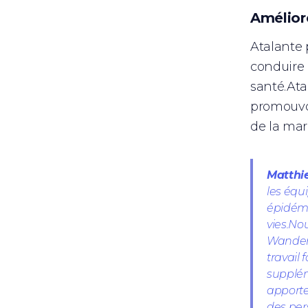
Amélior
Atalante 
conduire 
santé.Ata
promouvoi
de la mar
Matthi
les équ
épidémi
vies.No
Wanderc
travail 
supplém
apporte
des per