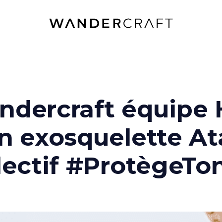
dercraft équipe 
n exosquelette At
lectif #ProtègeTo