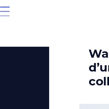
Wan
d’u
col