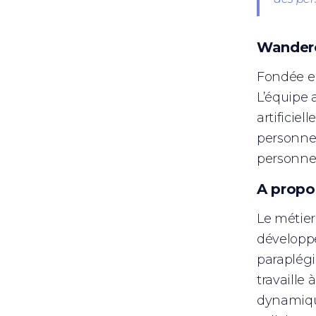
Wanderc
Fondée en
L’équipe 
artificie
personnel
personnes
A propo
Le métier
développe
paraplégi
travaille
dynamique