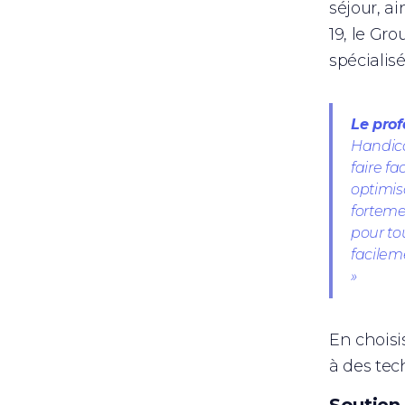
séjour, a
19, le Gro
spécialis
Le prof
Handica
faire fa
optimis
forteme
pour to
facilem
»
En choisi
à des tec