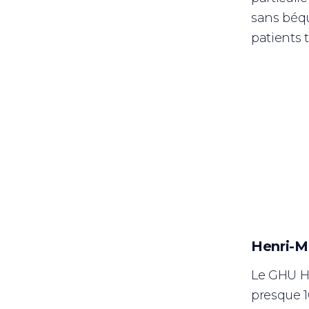
sans béqu
patients t
Henri-Mo
Le GHU He
presque 1