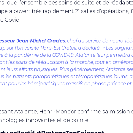
insi que l’ensemble des soins de suite et de réadap
upe a ouvert très rapidement 21 salles d’opérations, 
ée Covid.
esseur Jean-Michel Gracies
, chef du service de neuro-réé
p sur l’Université Paris-Est Créteil, a déclaré : « Les soig
ce à la pandémie de la COVID-19. Atalante leur permettra de
ant les soins de rééducation à la marche, tout en améliora
nt leurs efforts physiques. Plus généralement, Atalante 
us les patients paraparétiques et tétraparétiques lourds,
ent pour les hémiparétiques massifs en phase précoce et
ssant Atalante, Henri-Mondor confirme sa mission d’o
hnologies innovantes et de pointe.