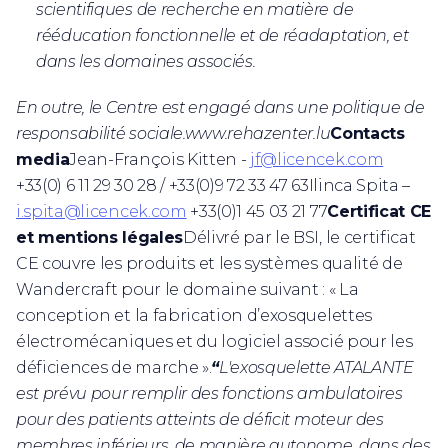
scientifiques de recherche en matière de
rééducation fonctionnelle et de réadaptation, et
dans les domaines associés.
En outre, le Centre est engagé dans une politique de
responsabilité sociale.www.rehazenter.lu
Contacts
media
Jean-François Kitten -
jf@licencek.com
+33(0) 6 11 29 30 28 / +33(0)9 72 33 47 63Ilinca Spita –
i.spita@licencek.com
+33(0)1 45 03 21 77
Certificat CE
et mentions légales
Délivré par le BSI, le certificat
CE couvre les produits et les systèmes qualité de
Wandercraft pour le domaine suivant : « La
conception et la fabrication d’exosquelettes
électromécaniques et du logiciel associé pour les
déficiences de marche ».
“
L'exosquelette ATALANTE
est prévu pour remplir des fonctions ambulatoires
pour des patients atteints de déficit moteur des
membres inférieurs, de manière autonome, dans des